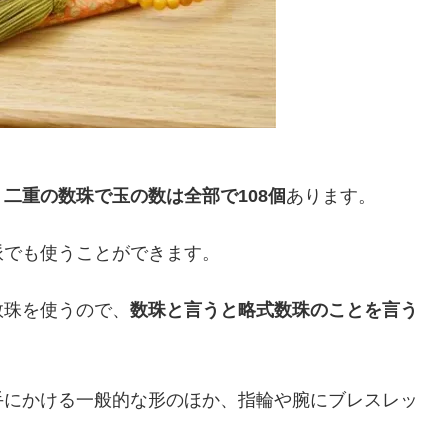
、
二重の数珠で玉の数は全部で108個
あります。
派でも使うことができます。
数珠を使うので、
数珠と言うと略式数珠のことを言う
手にかける一般的な形のほか、指輪や腕にブレスレッ