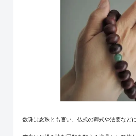
数珠は念珠とも言い、仏式の葬式や法要など