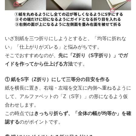
いざ別紙を三つ折りにしようとすると、「均等に折れな
い」「仕上がりがズレる」と悩みがちです。
そこでおすすめなのが、
先に「Z折り（S字折り）」でガ
イドを作ってから仕上げる方法
です。
① 紙をS字（Z折り）にして三等分の目安を作る
紙を横長に置き、右端・左端を交互に内側へ重ねるように
して、アルファベットの「Z（S字）」の形になるよう仮
合わせします。
この時点では
きっちり折らず、「全体の幅が均等か」を確
認する
のがポイントです。