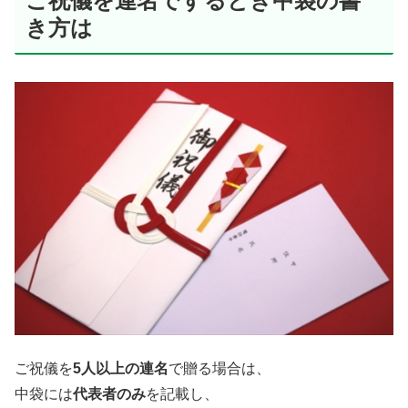
ご祝儀を連名でするとき中袋の書
き方は
ご祝儀を
5人以上の連名
で贈る場合は、
中袋には
代表者のみ
を記載し、