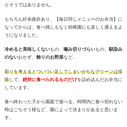
とそうではありません。
もちろん紆余曲折あり、【毎日同じメニューのお弁当】に
なってからは、食べ残しもなく幼稚園にも楽しく通えるよ
うになりました。
冷めると美味しくない
もの、
噛み切りづらい
もの、
馴染み
のない
おかず、
飾りのお野菜
など。
彩りを考えるとついつい足してしまいがちなグリーンは排
除
して、
絶対に食べられるものだけ
を詰め込んだお弁当に
しています。
食べ終わった子から園庭で遊べる、時間内に食べ切れない
時はごちそう様など、園によって決まりがあると思いま
す。