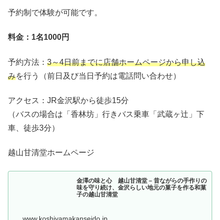
予約制で体験が可能です。
料金：1名1000円
予約方法：
3～4日前までに店舗ホームページから申し込
み
を行う（前日及び当日予約は電話問い合わせ）
アクセス：JR金沢駅から徒歩15分
（バスの場合は「香林坊」行きバス乗車「武蔵ヶ辻」下
車、徒歩3分）
越山甘清堂ホームページ
金澤の味と心 越山甘清堂 – 昔ながらの手作りの
味を守り続け、金沢らしい地元の菓子を作る和菓
子の越山甘清堂
www.koshiyamakanseido.jp