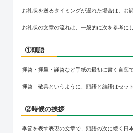
お礼状を送るタイミングが遅れた場合は、お
お礼状の文章の流れは、一般的に次を参考に
①頭語
拝啓・拝呈・謹啓など手紙の最初に書く言葉
拝啓－敬具というように、頭語と結語はセッ
②時候の挨拶
季節を表す表現の文章で、頭語の次に続く日