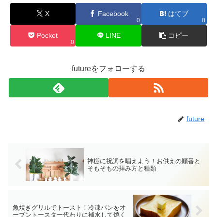
X
Facebook
はてブ
0
0
Pocket
LINE
コピー
0
futureをフォローする
future
神棚に祝詞を唱えよう！お供えの順番と
そもそもの拝み方と種類
魚焼きグリルでトースト！冷凍パンをオ
ーブントースター代わりに補水して焼く