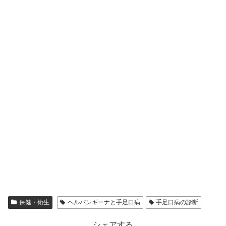
保健・衛生
ヘルパンギーナと手足口病
手足口病の診断
シェアする