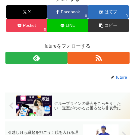
X
Facebook
はてブ
0
0
Pocket
LINE
コピー
0
futureをフォローする
future
グループラインの退会をこっそりした
い！退室がわかると困るなら非表示に
引越し月も縁起を担ごう！鏡を入れる理