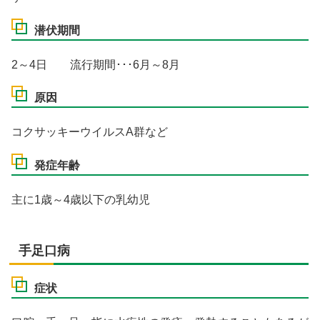
潜伏期間
2～4日 流行期間･･･6月～8月
原因
コクサッキーウイルスA群など
発症年齢
主に1歳～4歳以下の乳幼児
手足口病
症状