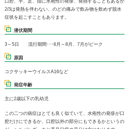
口腔、手、足、指に水疱性の発疹、発熱することもあるが
2/3は発熱を伴わない、のどの痛みで飲み物を飲めず脱水
症状を起こすこともあります。
潜伏期間
3～5日 流行期間･･･6月～8月、7月がピーク
原因
コクサッキーウイルスA16など
発症年齢
主に2歳以下の乳幼児
この二つの病症はとても良く似ていて、水疱性の発疹が口
腔だけにできるか、口腔以外の部分にもできるかというの