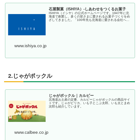
石屋製菓（ISHIYA）-しあわせをつくるお菓子
ISHIYA（イシヤ）の公式ホームページです。1947年に北
海道で創業し、多くの皆さまに愛されるお菓子づくりをめ
ざしてきました。「100年先も北海道に愛される会社へ」
を合言葉に「白い恋人」をはじめ、しあわせをつくるお菓
子をお届けしていきます...
www.ishiya.co.jp
2.じゃがポックル
じゃがポックル｜カルビー
北海道お土産の定番、カルビーじゃがポックルの商品サイ
トです。じゃがピリカ、いも子とこぶ太郎、いも太とまめ
次郎も紹介しています。
www.calbee.co.jp