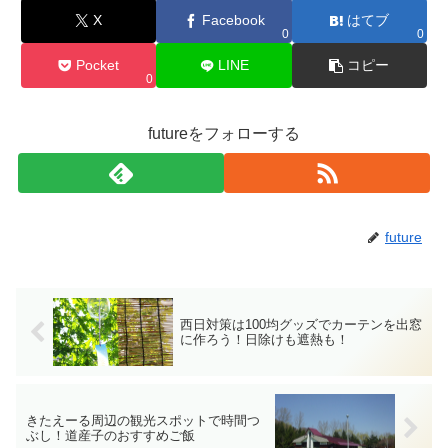
X
Facebook
はてブ
0
0
Pocket
LINE
コピー
0
futureをフォローする
future
西日対策は100均グッズでカーテンを出窓
に作ろう！日除けも遮熱も！
きたえーる周辺の観光スポットで時間つ
ぶし！道産子のおすすめご飯