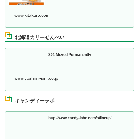
www.kitakaro.com
北海道カリーせんべい
301 Moved Permanently
www.yoshimi-ism.co.jp
キャンディーラボ
http://www.candy-labo.com/s/lineup/