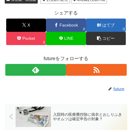
シェアする
X
Facebook
はてブ
0
0
Pocket
LINE
コピー
0
futureをフォローする
future
入院時の医療費控除に病衣とおしりふき
やオムツは確定申告の対象？