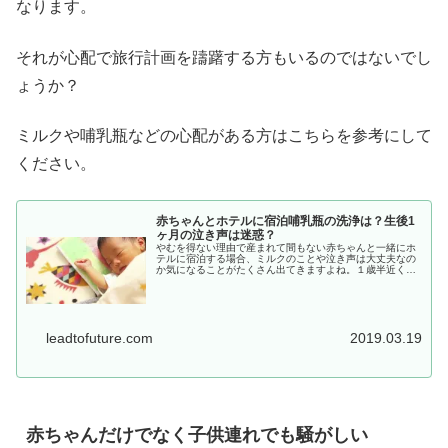
なります。
それが心配で旅行計画を躊躇する方もいるのではないでし
ょうか？
ミルクや哺乳瓶などの心配がある方はこちらを参考にして
ください。
赤ちゃんとホテルに宿泊哺乳瓶の洗浄は？生後1
ヶ月の泣き声は迷惑？
やむを得ない理由で産まれて間もない赤ちゃんと一緒にホ
テルに宿泊する場合、ミルクのことや泣き声は大丈夫なの
か気になることがたくさん出てきますよね。１歳半近くの
子供がいる私ですら、子供との宿泊には心配事や不安が多
くあります。育児をスタートさせた...
leadtofuture.com
2019.03.19
赤ちゃんだけでなく子供連れでも騒がしい