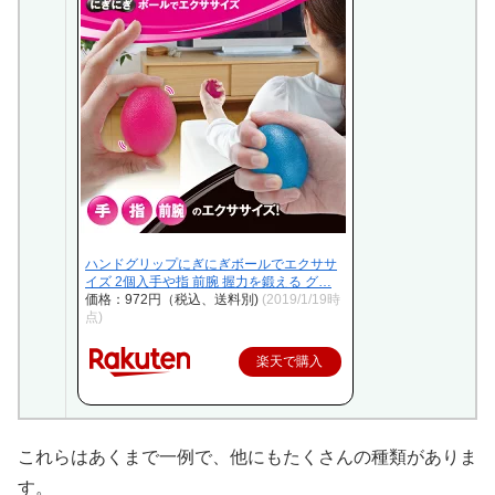
ハンドグリップにぎにぎボールでエクササ
イズ 2個入手や指 前腕 握力を鍛える グ…
価格：972円（税込、送料別)
(2019/1/19時
点)
楽天で購入
これらはあくまで一例で、他にもたくさんの種類がありま
す。